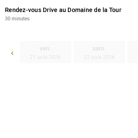
Rendez-vous Drive au Domaine de la Tour
30 minutes
ven.
sam.
keyboard_arrow_left
21 août 2026
22 août 2026
Retour