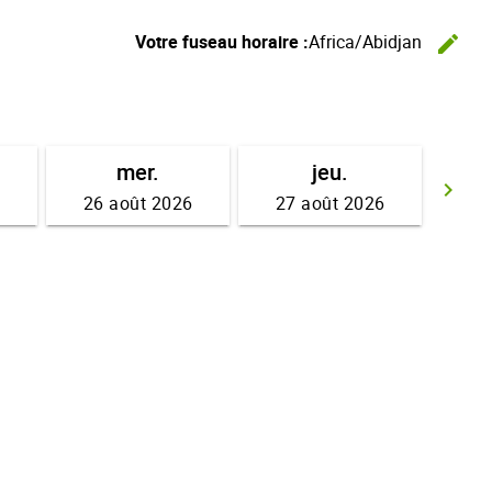
Votre fuseau horaire :
Africa/Abidjan
edit
Ch
mer.
jeu.
keyboard_arrow_right
6
26 août 2026
27 août 2026
Av